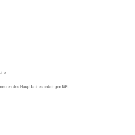
sche
m Inneren des Hauptfaches anbringen läßt