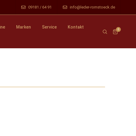
09181 / 64 91
info@leder-romstoeck.de
ine
Marken
Service
Kontakt
0