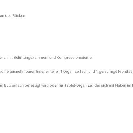
 an den Rücken
terial mit Belüftungskammern und Kompressionsriemen
und herausnehmbaren Inneneinteiler, 1 Organizerfach und 1 geräumige Frontta
am Bücherfach befestigt wird oder für Tablet-Organizer, der sich mit Haken i