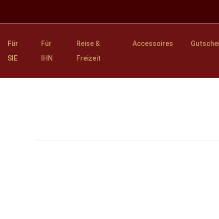
Für
Für
Reise &
Accessoires
Gutsche
SIE
IHN
Freizeit