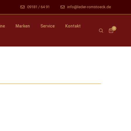
09181 / 64 91
info@leder-romstoeck.de
ine
Marken
Service
Kontakt
0