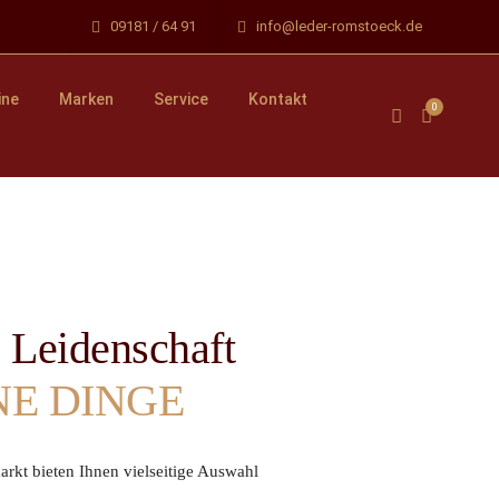
09181 / 64 91
info@leder-romstoeck.de
ine
Marken
Service
Kontakt
0
s Leidenschaft
NE DINGE
rkt bieten Ihnen vielseitige Auswahl