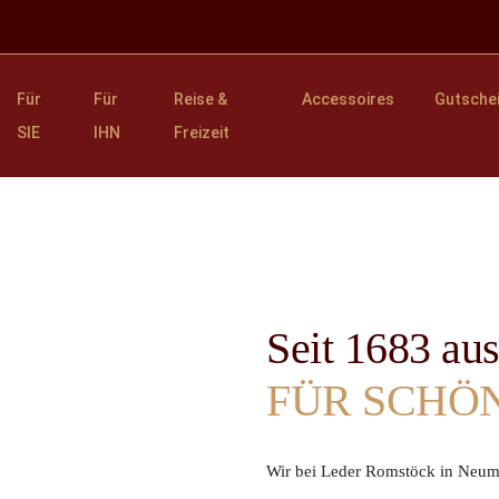
Für
Für
Reise &
Accessoires
Gutsche
SIE
IHN
Freizeit
Seit 1683 au
FÜR SCHÖ
Wir bei Leder Romstöck in Neuma